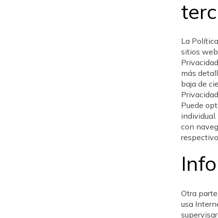
ter
La Polític
sitios web
Privacidad
más detall
baja de ci
Privacidad
Puede opta
individual
con naveg
respectivo
Inf
Otra parte
usa Intern
supervisar