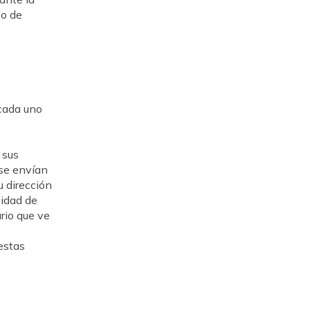
po de
 cada uno
 sus
se envían
 dirección
vidad de
ario que ve
estas