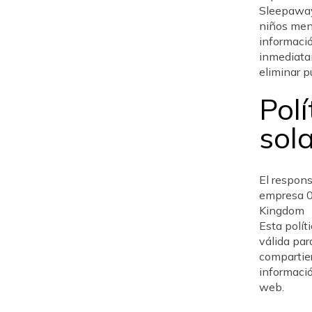
Sleepaway
niños meno
informaci
inmediata
eliminar p
Polí
sol
El respon
empresa 
Kingdom
Esta polít
válida par
compartier
informació
web.