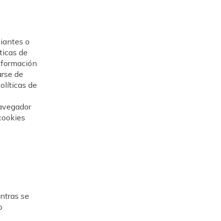
ciantes o
ticas de
información
arse de
olíticas de
navegador
cookies
b
entras se
o