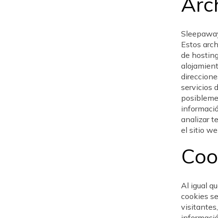
Arc
Sleepaways
Estos arch
de hosting
alojamient
direccione
servicios 
posiblemen
informació
analizar t
el sitio w
Coo
Al igual q
cookies se
visitantes,
informació