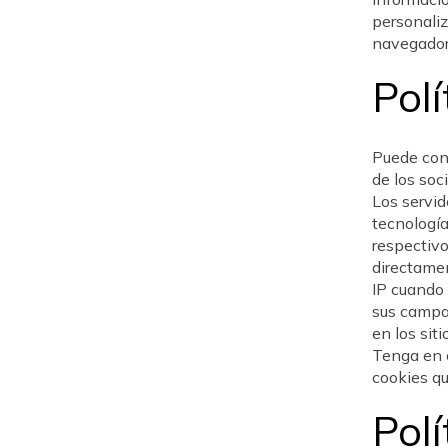
personaliz
navegador 
Polí
Puede cons
de los soc
Los servid
tecnología
respectiv
directamen
IP cuando 
sus campañ
en los sit
Tenga en 
cookies qu
Polí