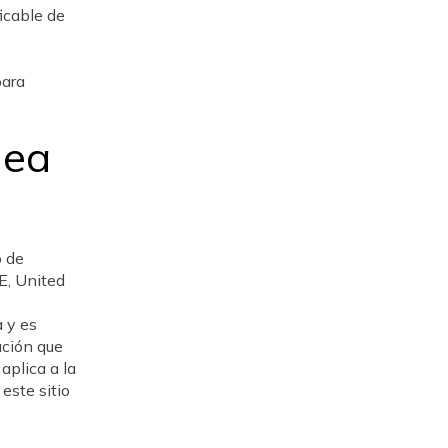
icable de
para
nea
o de
, United
a y es
ación que
aplica a la
este sitio