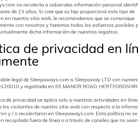
s.com no recolecta a sabiendas información personal identif
res de 13 años. Si cree que su hijo proporcionó este tipo de
ón en nuestro sitio web, le recomendamos que se comunique
mente con nosotros y haremos todos los esfuerzos posibles 
untualmente dicha información de nuestros registros.
tica de privacidad en lí
amente
sable legal de Sleepaways.com is Sleepaway LTD con numer
0120010 y registrada en 55 MANOR ROAD, HERTFORDSHIRE
ica de privacidad se aplica solo a nuestras actividades en líne
a los visitantes de nuestro sitio web con respecto a la inform
on y / o recolectaron en Sleepaways.com. Esta política no se 
n recopilada fuera de línea o a través de canales que no sean 