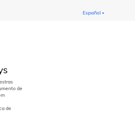
Español
ys
estras
ocumento de
com
ca de