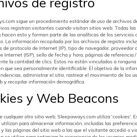
hivos de registro
.com sigue un procedimiento estándar de uso de archivos de 
ivos registran visitantes cuando visitan sitios web. Todas la
 hacen esto y forman parte de las analíticas de los servicios 
o. La información recopilada por los archivos de registro incl
s de protocolo de Internet (IP), tipo de navegador, proveedor 
de Internet (ISP), sello de fecha y hora, páginas de referencia /
te la cantidad de clics. Estos no están vinculados a ninguna
n que sea personalmente identificable. El objetivo de la info
endencias, administrar el sitio, rastrear el movimiento de los u
eb y recopilar información demográfica.
kies y Web Beacons
ue cualquier otro sitio web, Sleepaways.com utiliza 'cookies'. E
 utilizan para almacenar información, incluidas las preferenci
 y las páginas del sitio web a las que el visitante accedió o vis
n se utiliza para optimizar la experiencia de los usuarios medi