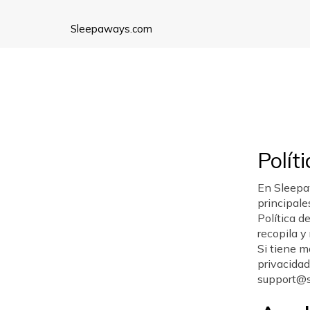
Sleepaways.com
Polít
En Sleepa
principale
Política 
recopila y
Si tiene m
privacidad
support@