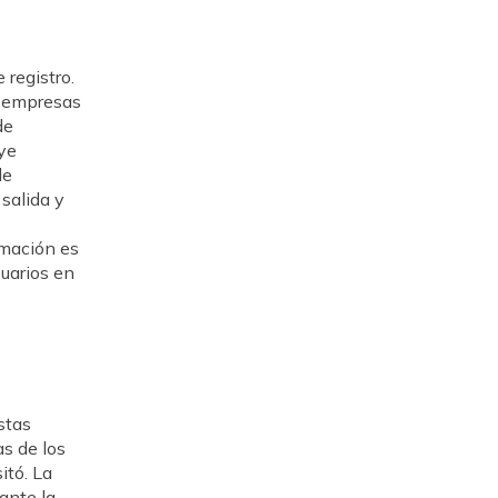
registro.
s empresas
de
uye
de
 salida y
rmación es
suarios en
stas
as de los
itó. La
ante la