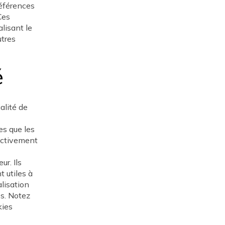
références
Ces
lisant le
utres
é
alité de
es que les
pectivement
ur. Ils
 utiles à
alisation
es. Notez
kies