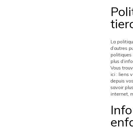
Poli
tier
La politiq
d’autres p
politiques
plus d’inf
Vous trouv
ici : liens
depuis vos
savoir plu
internet, 
Inf
enf