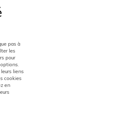
é
que pas à
ter les
ers pour
 options.
leurs liens
les cookies
ez en
teurs