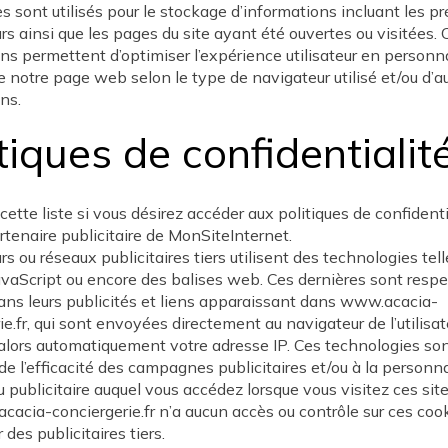
s sont utilisés pour le stockage d’informations incluant les p
urs ainsi que les pages du site ayant été ouvertes ou visitées. 
ns permettent d’optimiser l’expérience utilisateur en personna
 notre page web selon le type de navigateur utilisé et/ou d’a
ns.
tiques de confidentialit
cette liste si vous désirez accéder aux politiques de confidenti
tenaire publicitaire de MonSiteInternet.
rs ou réseaux publicitaires tiers utilisent des technologies tell
avaScript ou encore des balises web. Ces dernières sont res
dans leurs publicités et liens apparaissant dans www.acacia-
ie.fr, qui sont envoyées directement au navigateur de l’utilisate
alors automatiquement votre adresse IP. Ces technologies sont
de l’efficacité des campagnes publicitaires et/ou à la personn
 publicitaire auquel vous accédez lorsque vous visitez ces sit
acia-conciergerie.fr n’a aucun accès ou contrôle sur ces coo
r des publicitaires tiers.