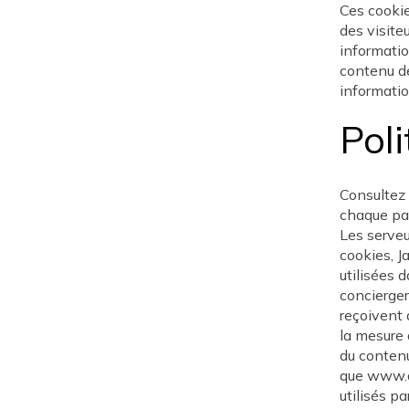
Ces cookie
des visite
informatio
contenu de
informatio
Poli
Consultez 
chaque par
Les serveu
cookies, J
utilisées 
concierger
reçoivent 
la mesure 
du contenu
que www.ac
utilisés pa