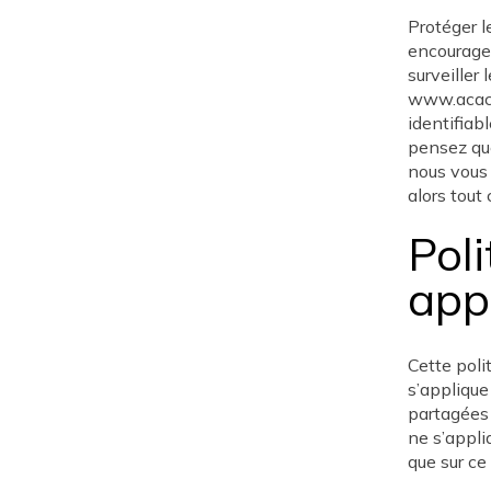
Protéger l
encourageo
surveiller 
www.acacia
identifiab
pensez que
nous vous 
alors tout
Poli
app
Cette poli
s’applique
partagées 
ne s’appli
que sur ce 