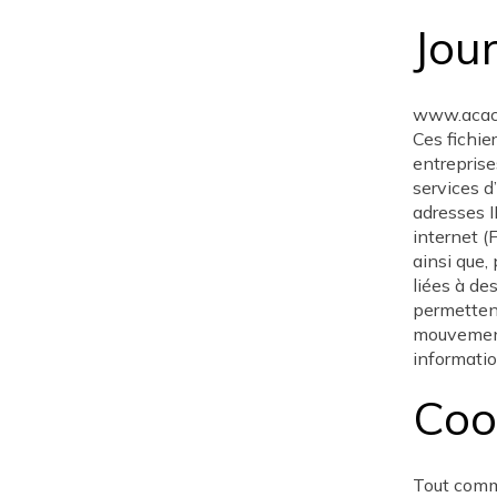
Jou
www.acacia
Ces fichier
entreprise
services d
adresses I
internet (
ainsi que,
liées à de
permettent
mouvements
informati
Coo
Tout comme