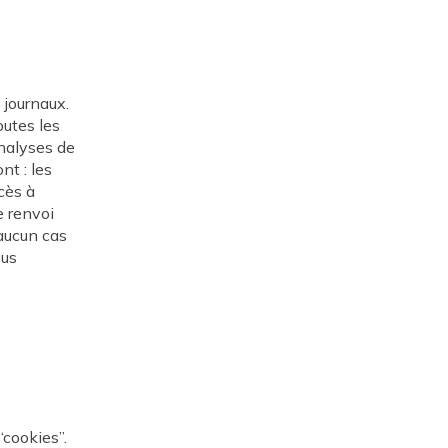
 journaux.
outes les
analyses de
nt : les
ccès à
e renvoi
 aucun cas
ous
“cookies”.