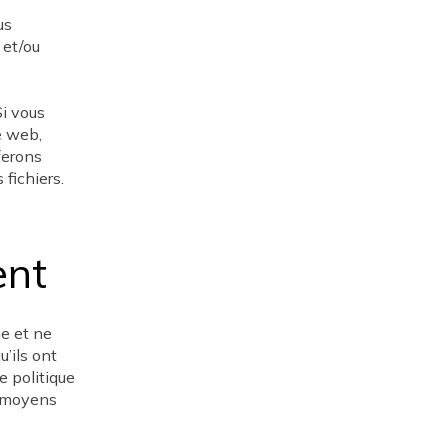
us
 et/ou
i vous
e web,
ferons
 fichiers.
ent
ne et ne
u’ils ont
e politique
s moyens