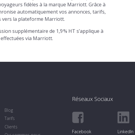
 voyageurs fidèles à la marque Marriott. Grâce à
chronise automatiquement vos annonces, tarifs,
s vers la plateforme Marriott.
sion supplémentaire de 1,9 % HT s’applique à
 effectuées via Marriott.
Réseaux Sociaux
Blog
Tarifs
Clients
Facebook
LinkedIn
Qui sommes-nous