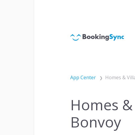
Géné
ACQUISITION
Chan
Gest
App Center
Homes & Vill
Homes & V
Notif
ENGAGEMENT
Bonvoy
Relat