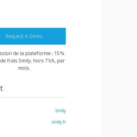
le et complet. Gérer vos réservations est
.
Request A Demo
quest a Demo
sion de la plateforme : 15 %
 de frais Smily, hors TVA, par
mois.
t
Smily
smily.fr