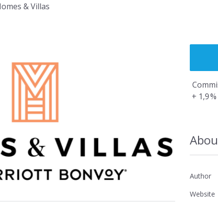
omes & Villas
Rapide, simp
flexible et fun
 Propriétaires →
Re
Commis
+ 1,9 %
Abou
ions des Fidélisation →
Author
Website