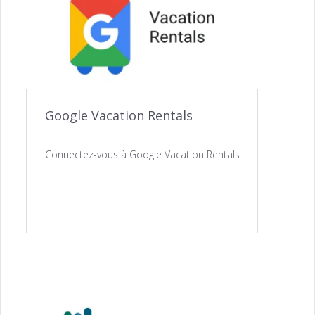
Google Vacation Rentals
ACQUISITION
Générateur de Site Web →
Connectez-vous à Google Vacation Rentals
Channel Manager →
Gestion des Paiements →
ENGAGEMENT
Notifications Automatisées →