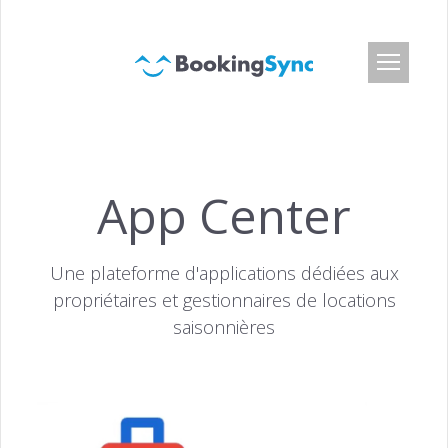
S'identifier
Tarifs
App Center
App Center
API développeur
Une plateforme d'applications dédiées aux
Clients
propriétaires et gestionnaires de locations
Blog
saisonnières
Qui sommes-nous
Offres d'emploi
Presse et Media