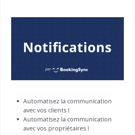
ACQUISITION
Générateur de Site Web →
Channel Manager →
Gestion des Paiements →
Automatisez la communication
avec vos clients !
Automatisez la communication
ENGAGEMENT
avec vos propriétaires !
Notifications Automatisées →