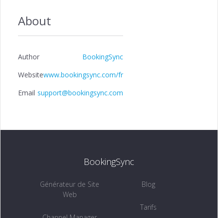
About
Author
BookingSync
Website
www.bookingsync.com/fr
Email
support@bookingsync.com
BookingSync
Générateur de Site
Blog
Web
Tarifs
Channel Manager