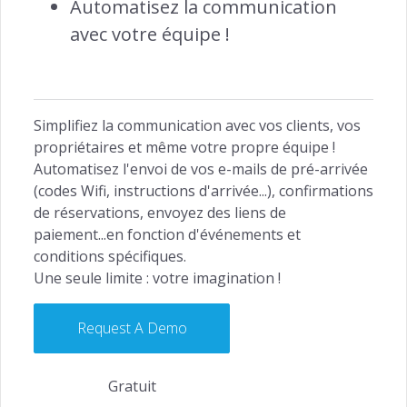
Automatisez la communication
Relation Client →
avec votre équipe !
INSIGHTS
Simplifiez la communication avec vos clients, vos
propriétaires et même votre propre équipe !
Accès Propriétaires →
Automatisez l'envoi de vos e-mails de pré-arrivée
(codes Wifi, instructions d'arrivée...), confirmations
de réservations, envoyez des liens de
paiement...en fonction d'événements et
conditions spécifiques.
FIDÉLISATION
Une seule limite : votre imagination !
Solutions des Fidélisation →
Request A Demo
Gratuit