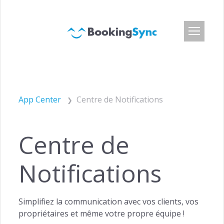
S'identifier
Tarifs
App Center
Centre de Notifications
App Center
API développeur
Centre de
Clients
Blog
Notifications
Qui sommes-nous
Offres d'emploi
Simplifiez la communication avec vos clients, vos
Presse et Media
propriétaires et même votre propre équipe !